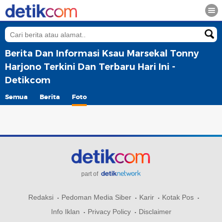
Berita Dan Informasi Ksau Marsekal Tonny
Harjono Terkini Dan Terbaru Hari Ini -
Detikcom
Semua
Berita
Foto
part of
Redaksi
Pedoman Media Siber
Karir
Kotak Pos
Info Iklan
Privacy Policy
Disclaimer