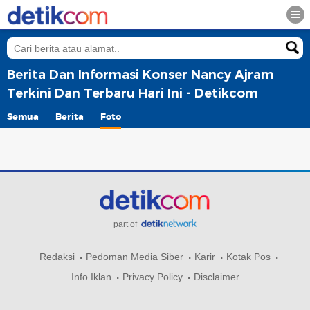
Berita Dan Informasi Konser Nancy Ajram
Terkini Dan Terbaru Hari Ini - Detikcom
Semua
Berita
Foto
part of
Redaksi
Pedoman Media Siber
Karir
Kotak Pos
Info Iklan
Privacy Policy
Disclaimer