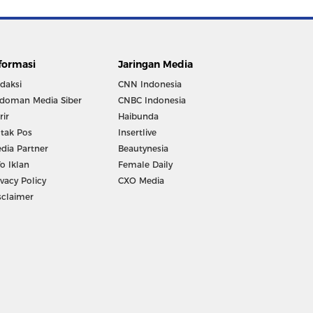
formasi
Jaringan Media
daksi
CNN Indonesia
doman Media Siber
CNBC Indonesia
rir
Haibunda
tak Pos
Insertlive
dia Partner
Beautynesia
fo Iklan
Female Daily
ivacy Policy
CXO Media
sclaimer