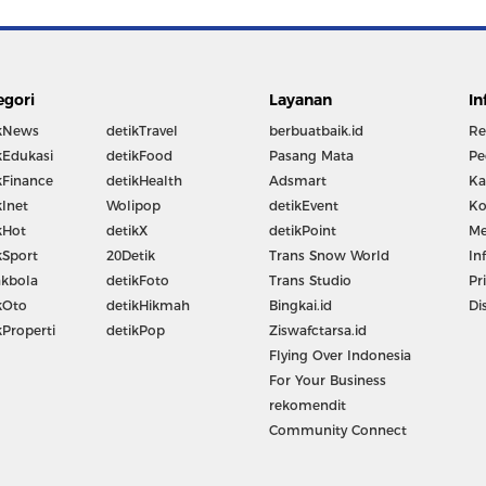
egori
Layanan
In
kNews
detikTravel
berbuatbaik.id
Re
kEdukasi
detikFood
Pasang Mata
Pe
kFinance
detikHealth
Adsmart
Ka
kInet
Wolipop
detikEvent
Ko
kHot
detikX
detikPoint
Me
kSport
20Detik
Trans Snow World
In
kbola
detikFoto
Trans Studio
Pr
kOto
detikHikmah
Bingkai.id
Di
kProperti
detikPop
Ziswafctarsa.id
Flying Over Indonesia
For Your Business
rekomendit
Community Connect