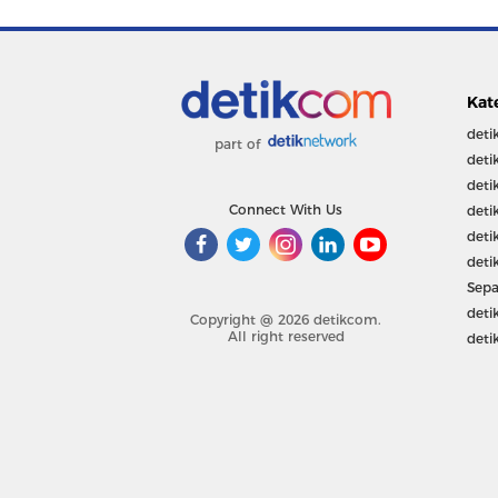
Kat
deti
part of
deti
deti
Connect With Us
deti
deti
deti
Sepa
deti
Copyright @ 2026 detikcom.
All right reserved
deti