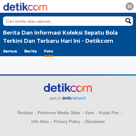
Berita Dan Informasi Koleksi Sepatu Bola
Terkini Dan Terbaru Hari Ini - Detikcom
Semua
Berita
Foto
part of
Redaksi
Pedoman Media Siber
Karir
Kotak Pos
Info Iklan
Privacy Policy
Disclaimer