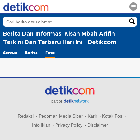
Berita Dan Informasi Kisah Mbah Arifin
Terkini Dan Terbaru Hari Ini - Detikcom
Semua
Berita
Foto
part of
Redaksi
Pedoman Media Siber
Karir
Kotak Pos
Info Iklan
Privacy Policy
Disclaimer