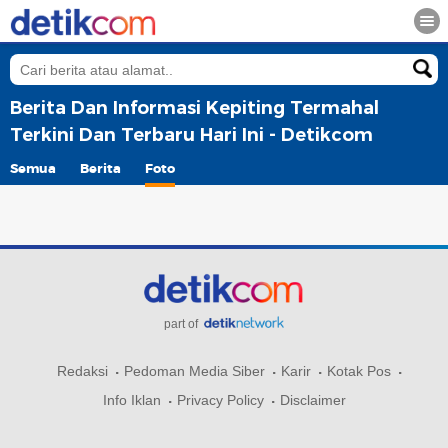
Berita Dan Informasi Kepiting Termahal
Terkini Dan Terbaru Hari Ini - Detikcom
Semua
Berita
Foto
part of
Redaksi
Pedoman Media Siber
Karir
Kotak Pos
Info Iklan
Privacy Policy
Disclaimer