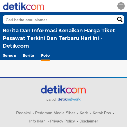
Berita Dan Informasi Kenaikan Harga Tiket
Pesawat Terkini Dan Terbaru Hari Ini -
Detikcom
Semua
Berita
Foto
part of
Redaksi
Pedoman Media Siber
Karir
Kotak Pos
Info Iklan
Privacy Policy
Disclaimer