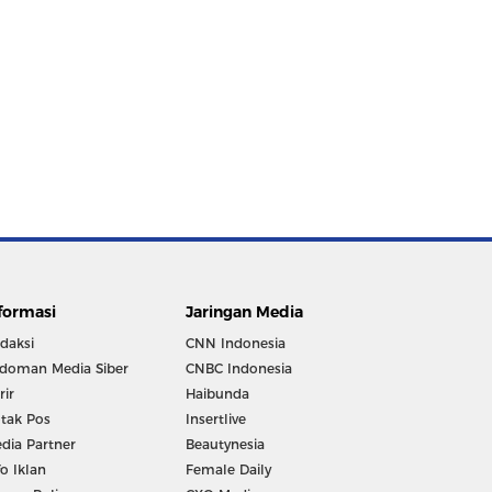
formasi
Jaringan Media
daksi
CNN Indonesia
doman Media Siber
CNBC Indonesia
rir
Haibunda
tak Pos
Insertlive
dia Partner
Beautynesia
fo Iklan
Female Daily