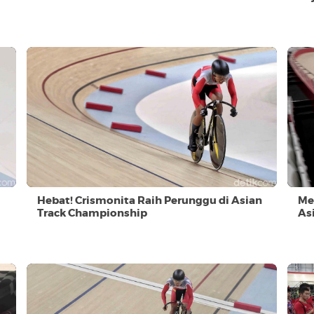
Hebat! Crismonita Raih Perunggu di Asian
Me
Track Championship
As