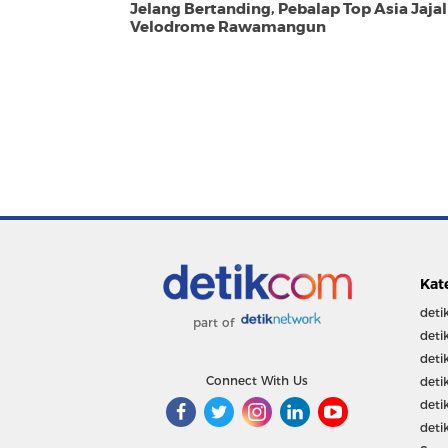
Jelang Bertanding, Pebalap Top Asia Jajal
Velodrome Rawamangun
Kat
deti
part of
deti
deti
Connect With Us
deti
deti
deti