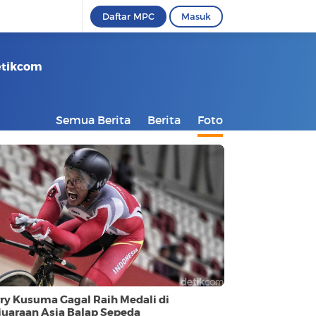
Daftar MPC
Masuk
Detikcom
Semua Berita
Berita
Foto
rry Kusuma Gagal Raih Medali di
juaraan Asia Balap Sepeda