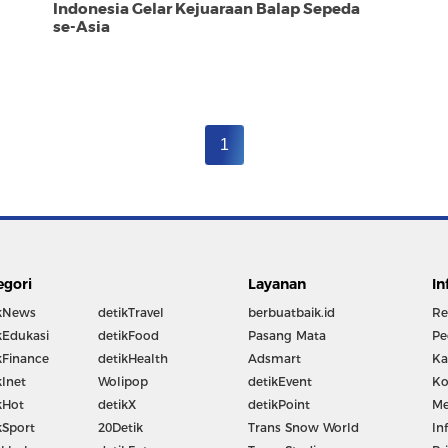
Indonesia Gelar Kejuaraan Balap Sepeda
se-Asia
1
egori
Layanan
In
kNews
detikTravel
berbuatbaik.id
Re
kEdukasi
detikFood
Pasang Mata
Pe
kFinance
detikHealth
Adsmart
Ka
kInet
Wolipop
detikEvent
Ko
kHot
detikX
detikPoint
Me
kSport
20Detik
Trans Snow World
In