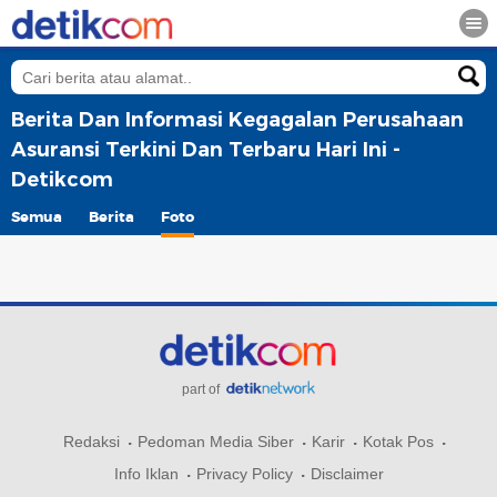
Berita Dan Informasi Kegagalan Perusahaan
Asuransi Terkini Dan Terbaru Hari Ini -
Detikcom
Semua
Berita
Foto
part of
Redaksi
Pedoman Media Siber
Karir
Kotak Pos
Info Iklan
Privacy Policy
Disclaimer