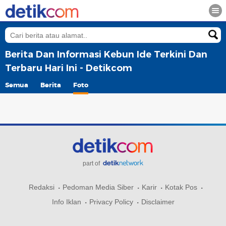
Berita Dan Informasi Kebun Ide Terkini Dan
Terbaru Hari Ini - Detikcom
Semua
Berita
Foto
part of
Redaksi
Pedoman Media Siber
Karir
Kotak Pos
Info Iklan
Privacy Policy
Disclaimer