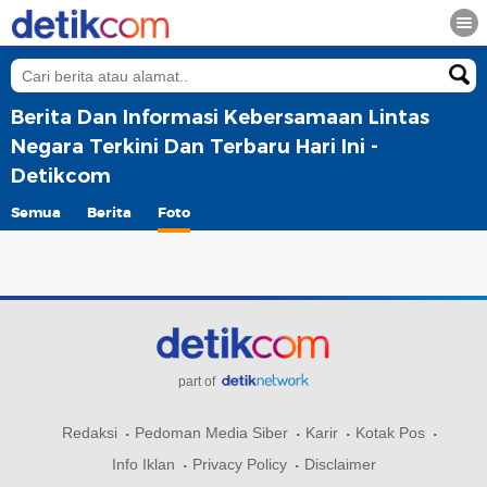
Berita Dan Informasi Kebersamaan Lintas
Negara Terkini Dan Terbaru Hari Ini -
Detikcom
Semua
Berita
Foto
part of
Redaksi
Pedoman Media Siber
Karir
Kotak Pos
Info Iklan
Privacy Policy
Disclaimer