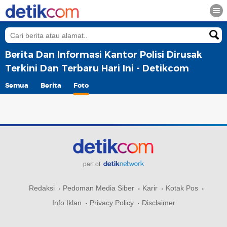
Berita Dan Informasi Kantor Polisi Dirusak
Terkini Dan Terbaru Hari Ini - Detikcom
Semua
Berita
Foto
part of
Redaksi
Pedoman Media Siber
Karir
Kotak Pos
Info Iklan
Privacy Policy
Disclaimer