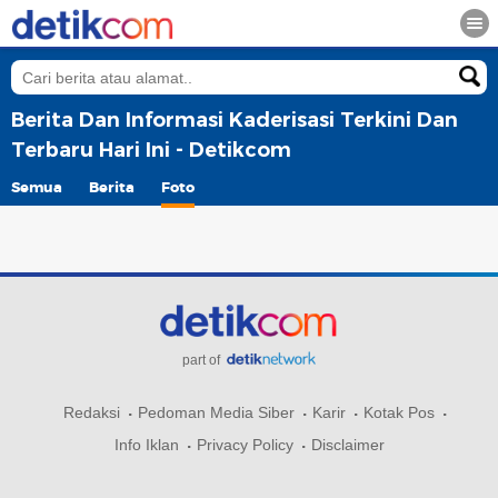
Berita Dan Informasi Kaderisasi Terkini Dan
Terbaru Hari Ini - Detikcom
Semua
Berita
Foto
part of
Redaksi
Pedoman Media Siber
Karir
Kotak Pos
Info Iklan
Privacy Policy
Disclaimer