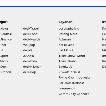
egori
Layanan
In
kNews
detikTravel
berbuatbaik.id
Re
kEdukasi
detikFood
Pasang Mata
Pe
kFinance
detikHealth
Adsmart
Ka
kInet
Wolipop
detikEvent
Ko
kHot
detikX
detikPoint
Me
kSport
20Detik
Trans Snow World
In
kbola
detikFoto
Trans Studio
Pr
kOto
detikHikmah
Bingkai.id
Di
kProperti
detikPop
Ziswafctarsa.id
Flying Over Indonesia
For Your Business
rekomendit
Community Connect