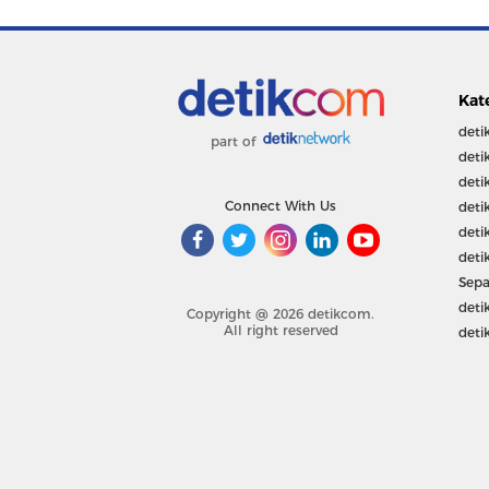
Kat
deti
part of
deti
deti
Connect With Us
deti
deti
deti
Sepa
deti
Copyright @ 2026 detikcom.
All right reserved
deti