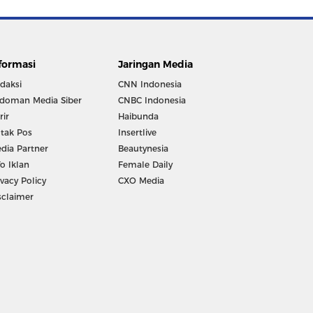
formasi
Jaringan Media
daksi
CNN Indonesia
doman Media Siber
CNBC Indonesia
rir
Haibunda
tak Pos
Insertlive
dia Partner
Beautynesia
fo Iklan
Female Daily
ivacy Policy
CXO Media
sclaimer