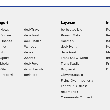
egori
Layanan
In
kNews
detikTravel
berbuatbaik.id
Re
kEdukasi
detikFood
Pasang Mata
Pe
kFinance
detikHealth
Adsmart
Ka
kInet
Wolipop
detikEvent
Ko
kHot
detikX
detikPoint
Me
kSport
20Detik
Trans Snow World
In
kbola
detikFoto
Trans Studio
Pr
kOto
detikHikmah
Bingkai.id
Di
kProperti
detikPop
Ziswafctarsa.id
Flying Over Indonesia
For Your Business
rekomendit
Community Connect