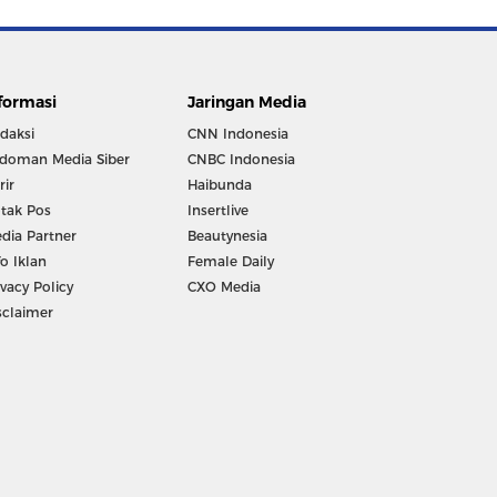
formasi
Jaringan Media
daksi
CNN Indonesia
doman Media Siber
CNBC Indonesia
rir
Haibunda
tak Pos
Insertlive
dia Partner
Beautynesia
fo Iklan
Female Daily
ivacy Policy
CXO Media
sclaimer