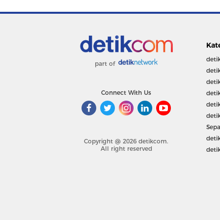
Kat
deti
part of
deti
deti
Connect With Us
deti
deti
deti
Sepa
deti
Copyright @ 2026 detikcom.
All right reserved
deti