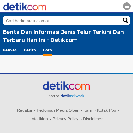
Berita Dan Informasi Jenis Telur Terkini Dan
Terbaru Hari Ini - Detikcom
Semua
Berita
Foto
part of
Redaksi
Pedoman Media Siber
Karir
Kotak Pos
Info Iklan
Privacy Policy
Disclaimer