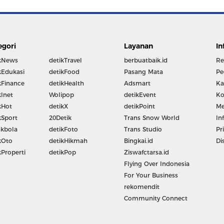
egori
Layanan
In
kNews
detikTravel
berbuatbaik.id
Re
kEdukasi
detikFood
Pasang Mata
Pe
kFinance
detikHealth
Adsmart
Ka
kInet
Wolipop
detikEvent
Ko
kHot
detikX
detikPoint
Me
kSport
20Detik
Trans Snow World
In
kbola
detikFoto
Trans Studio
Pr
kOto
detikHikmah
Bingkai.id
Di
kProperti
detikPop
Ziswafctarsa.id
Flying Over Indonesia
For Your Business
rekomendit
Community Connect