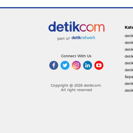
Kat
deti
part of
deti
deti
Connect With Us
deti
deti
deti
Sepa
deti
Copyright @ 2026 detikcom.
All right reserved
deti