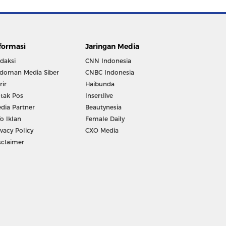
formasi
Jaringan Media
daksi
CNN Indonesia
doman Media Siber
CNBC Indonesia
rir
Haibunda
tak Pos
Insertlive
dia Partner
Beautynesia
fo Iklan
Female Daily
ivacy Policy
CXO Media
sclaimer