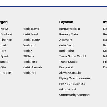
egori
Layanan
In
kNews
detikTravel
berbuatbaik.id
Re
kEdukasi
detikFood
Pasang Mata
Pe
kFinance
detikHealth
Adsmart
Ka
kInet
Wolipop
detikEvent
Ko
kHot
detikX
detikPoint
Me
kSport
20Detik
Trans Snow World
In
kbola
detikFoto
Trans Studio
Pr
kOto
detikHikmah
Bingkai.id
Di
kProperti
detikPop
Ziswafctarsa.id
Flying Over Indonesia
For Your Business
rekomendit
Community Connect