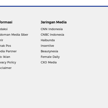
formasi
Jaringan Media
daksi
CNN Indonesia
doman Media Siber
CNBC Indonesia
rir
Haibunda
tak Pos
Insertlive
dia Partner
Beautynesia
fo Iklan
Female Daily
ivacy Policy
CXO Media
sclaimer