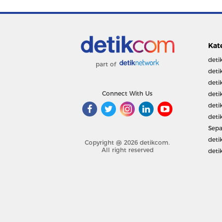
Kat
deti
part of
deti
deti
Connect With Us
deti
deti
deti
Sepa
deti
Copyright @ 2026 detikcom.
All right reserved
deti