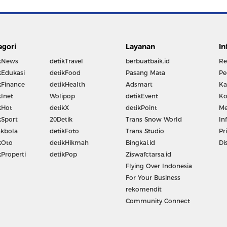
egori
Layanan
In
kNews
detikTravel
berbuatbaik.id
Re
kEdukasi
detikFood
Pasang Mata
Pe
kFinance
detikHealth
Adsmart
Ka
kInet
Wolipop
detikEvent
Ko
kHot
detikX
detikPoint
Me
kSport
20Detik
Trans Snow World
In
kbola
detikFoto
Trans Studio
Pr
kOto
detikHikmah
Bingkai.id
Di
kProperti
detikPop
Ziswafctarsa.id
Flying Over Indonesia
For Your Business
rekomendit
Community Connect