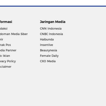
formasi
Jaringan Media
daksi
CNN Indonesia
doman Media Siber
CNBC Indonesia
rir
Haibunda
tak Pos
Insertlive
dia Partner
Beautynesia
fo Iklan
Female Daily
ivacy Policy
CXO Media
sclaimer