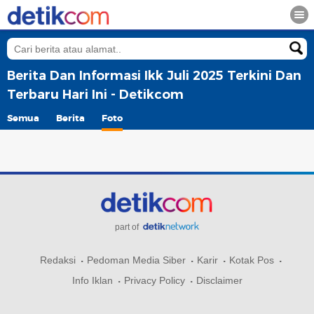
Berita Dan Informasi Ikk Juli 2025 Terkini Dan
Terbaru Hari Ini - Detikcom
Semua
Berita
Foto
part of
Redaksi
Pedoman Media Siber
Karir
Kotak Pos
Info Iklan
Privacy Policy
Disclaimer