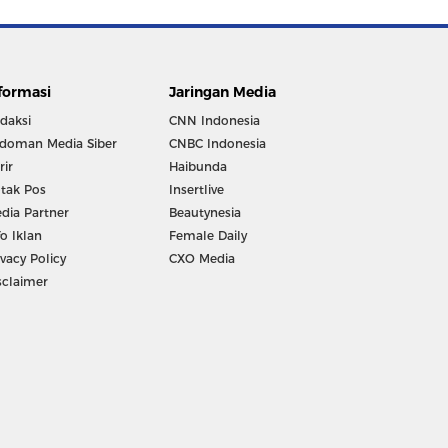
formasi
Jaringan Media
daksi
CNN Indonesia
doman Media Siber
CNBC Indonesia
rir
Haibunda
tak Pos
Insertlive
dia Partner
Beautynesia
fo Iklan
Female Daily
ivacy Policy
CXO Media
sclaimer