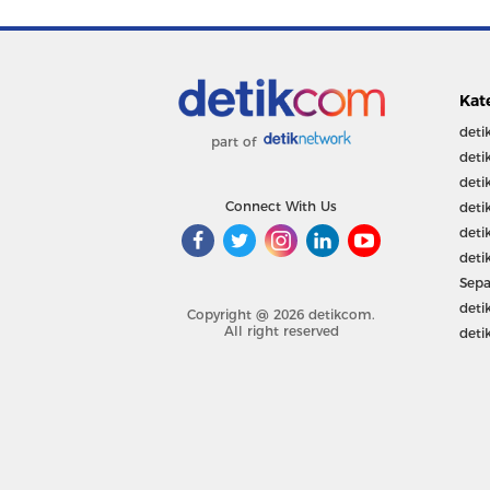
Kat
deti
part of
deti
deti
Connect With Us
deti
deti
deti
Sepa
deti
Copyright @ 2026 detikcom.
All right reserved
deti