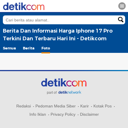
Berita Dan Informasi Harga Iphone 17 Pro
Terkini Dan Terbaru Hari Ini - Detikcom
Semua
Berita
Foto
part of
Redaksi
Pedoman Media Siber
Karir
Kotak Pos
Info Iklan
Privacy Policy
Disclaimer