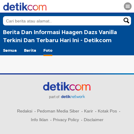
Berita Dan Informasi Haagen Dazs Vanilla
Terkini Dan Terbaru Hari Ini - Detikcom
Semua
Berita
Foto
part of
Redaksi
Pedoman Media Siber
Karir
Kotak Pos
Info Iklan
Privacy Policy
Disclaimer