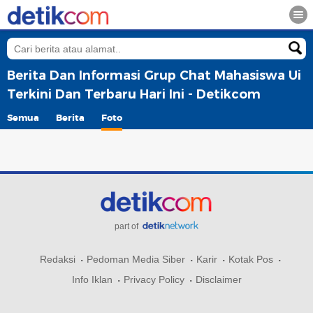
Berita Dan Informasi Grup Chat Mahasiswa Ui
Terkini Dan Terbaru Hari Ini - Detikcom
Semua
Berita
Foto
part of
Redaksi
Pedoman Media Siber
Karir
Kotak Pos
Info Iklan
Privacy Policy
Disclaimer