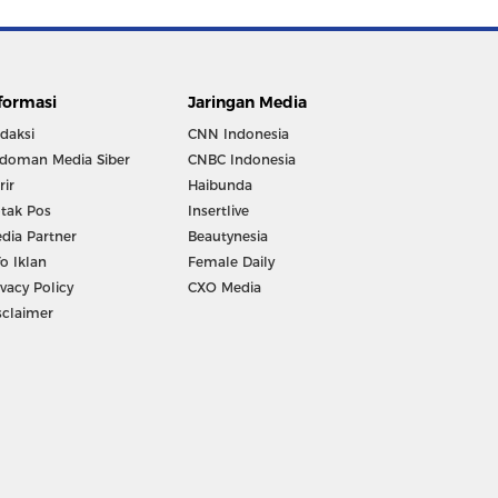
formasi
Jaringan Media
daksi
CNN Indonesia
doman Media Siber
CNBC Indonesia
rir
Haibunda
tak Pos
Insertlive
dia Partner
Beautynesia
fo Iklan
Female Daily
ivacy Policy
CXO Media
sclaimer