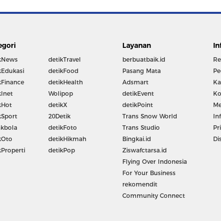
egori
Layanan
In
kNews
detikTravel
berbuatbaik.id
Re
kEdukasi
detikFood
Pasang Mata
Pe
kFinance
detikHealth
Adsmart
Ka
kInet
Wolipop
detikEvent
Ko
kHot
detikX
detikPoint
Me
kSport
20Detik
Trans Snow World
In
kbola
detikFoto
Trans Studio
Pr
kOto
detikHikmah
Bingkai.id
Di
kProperti
detikPop
Ziswafctarsa.id
Flying Over Indonesia
For Your Business
rekomendit
Community Connect