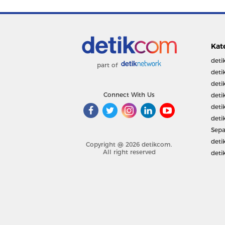
Kat
deti
part of
deti
deti
Connect With Us
deti
deti
deti
Sepa
deti
Copyright @ 2026 detikcom.
All right reserved
deti