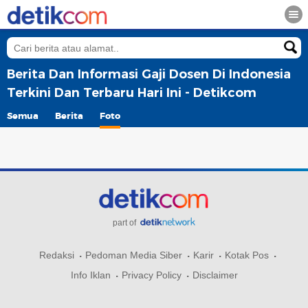
Berita Dan Informasi Gaji Dosen Di Indonesia
Terkini Dan Terbaru Hari Ini - Detikcom
Semua
Berita
Foto
part of
Redaksi
Pedoman Media Siber
Karir
Kotak Pos
Info Iklan
Privacy Policy
Disclaimer