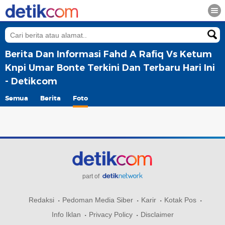
Berita Dan Informasi Fahd A Rafiq Vs Ketum
Knpi Umar Bonte Terkini Dan Terbaru Hari Ini
- Detikcom
Semua
Berita
Foto
part of
Redaksi
Pedoman Media Siber
Karir
Kotak Pos
Info Iklan
Privacy Policy
Disclaimer