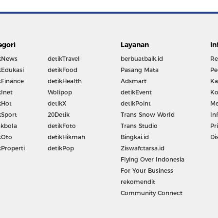
egori
Layanan
In
kNews
detikTravel
berbuatbaik.id
Re
kEdukasi
detikFood
Pasang Mata
Pe
kFinance
detikHealth
Adsmart
Ka
kInet
Wolipop
detikEvent
Ko
kHot
detikX
detikPoint
Me
kSport
20Detik
Trans Snow World
In
kbola
detikFoto
Trans Studio
Pr
kOto
detikHikmah
Bingkai.id
Di
kProperti
detikPop
Ziswafctarsa.id
Flying Over Indonesia
For Your Business
rekomendit
Community Connect