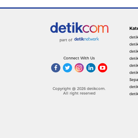
Kat
deti
part of
deti
deti
Connect With Us
deti
deti
deti
Sepa
deti
Copyright @ 2026 detikcom.
All right reserved
deti