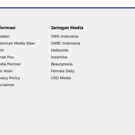
formasi
Jaringan Media
daksi
CNN Indonesia
doman Media Siber
CNBC Indonesia
rir
Haibunda
tak Pos
Insertlive
dia Partner
Beautynesia
fo Iklan
Female Daily
ivacy Policy
CXO Media
sclaimer