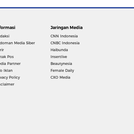
formasi
Jaringan Media
daksi
CNN Indonesia
doman Media Siber
CNBC Indonesia
rir
Haibunda
tak Pos
Insertlive
dia Partner
Beautynesia
fo Iklan
Female Daily
ivacy Policy
CXO Media
sclaimer