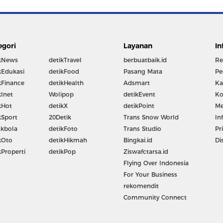
egori
Layanan
In
kNews
detikTravel
berbuatbaik.id
Re
kEdukasi
detikFood
Pasang Mata
Pe
kFinance
detikHealth
Adsmart
Ka
kInet
Wolipop
detikEvent
Ko
kHot
detikX
detikPoint
Me
kSport
20Detik
Trans Snow World
In
kbola
detikFoto
Trans Studio
Pr
kOto
detikHikmah
Bingkai.id
Di
kProperti
detikPop
Ziswafctarsa.id
Flying Over Indonesia
For Your Business
rekomendit
Community Connect