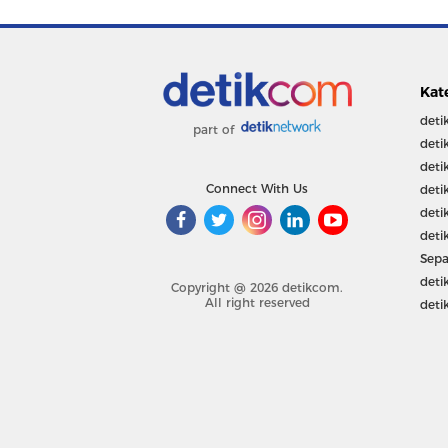
Kat
deti
part of
deti
deti
Connect With Us
deti
deti
deti
Sepa
deti
Copyright @ 2026 detikcom.
All right reserved
deti