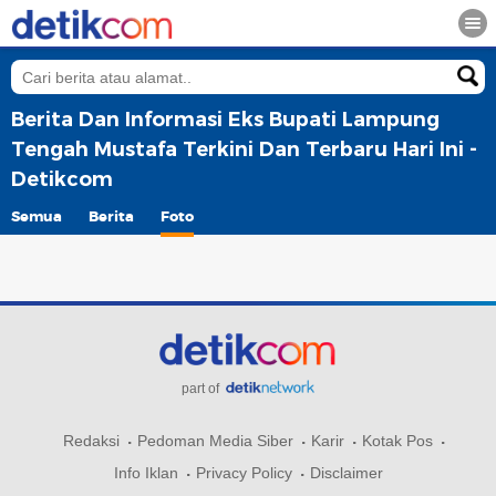
Berita Dan Informasi Eks Bupati Lampung
Tengah Mustafa Terkini Dan Terbaru Hari Ini -
Detikcom
Semua
Berita
Foto
part of
Redaksi
Pedoman Media Siber
Karir
Kotak Pos
Info Iklan
Privacy Policy
Disclaimer