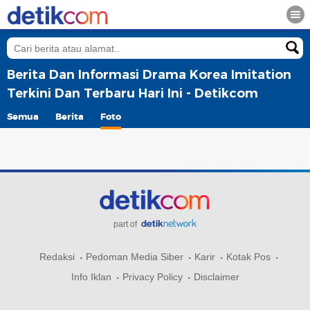
Berita Dan Informasi Drama Korea Imitation
Terkini Dan Terbaru Hari Ini - Detikcom
Semua
Berita
Foto
part of
Redaksi
Pedoman Media Siber
Karir
Kotak Pos
Info Iklan
Privacy Policy
Disclaimer