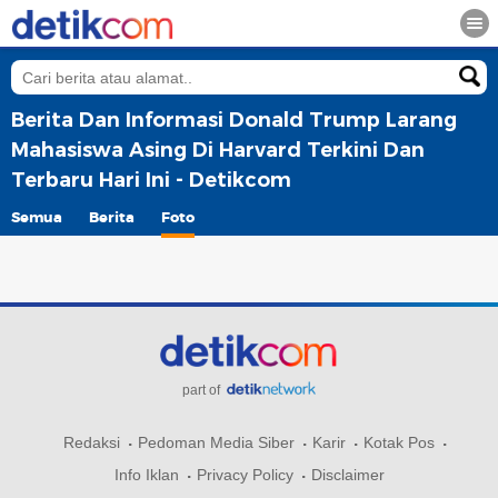
Berita Dan Informasi Donald Trump Larang
Mahasiswa Asing Di Harvard Terkini Dan
Terbaru Hari Ini - Detikcom
Semua
Berita
Foto
part of
Redaksi
Pedoman Media Siber
Karir
Kotak Pos
Info Iklan
Privacy Policy
Disclaimer