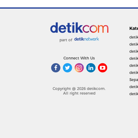
Kat
deti
part of
deti
deti
Connect With Us
deti
deti
deti
Sepa
deti
Copyright @ 2026 detikcom.
All right reserved
deti