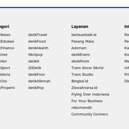
egori
Layanan
In
kNews
detikTravel
berbuatbaik.id
Re
kEdukasi
detikFood
Pasang Mata
Pe
kFinance
detikHealth
Adsmart
Ka
kInet
Wolipop
detikEvent
Ko
kHot
detikX
detikPoint
Me
kSport
20Detik
Trans Snow World
In
kbola
detikFoto
Trans Studio
Pr
kOto
detikHikmah
Bingkai.id
Di
kProperti
detikPop
Ziswafctarsa.id
Flying Over Indonesia
For Your Business
rekomendit
Community Connect