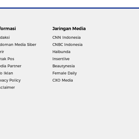
formasi
Jaringan Media
daksi
CNN Indonesia
doman Media Siber
CNBC Indonesia
rir
Haibunda
tak Pos
Insertlive
dia Partner
Beautynesia
fo Iklan
Female Daily
ivacy Policy
CXO Media
sclaimer