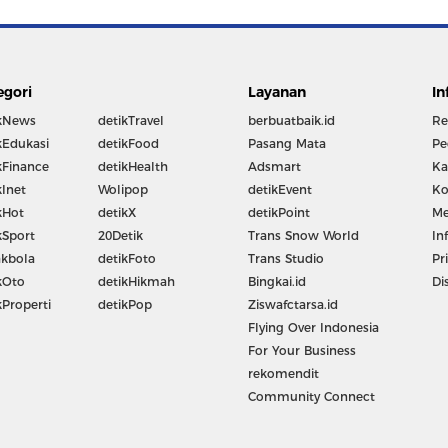
egori
Layanan
In
kNews
detikTravel
berbuatbaik.id
Re
kEdukasi
detikFood
Pasang Mata
Pe
kFinance
detikHealth
Adsmart
Ka
kInet
Wolipop
detikEvent
Ko
kHot
detikX
detikPoint
Me
kSport
20Detik
Trans Snow World
In
kbola
detikFoto
Trans Studio
Pr
kOto
detikHikmah
Bingkai.id
Di
kProperti
detikPop
Ziswafctarsa.id
Flying Over Indonesia
For Your Business
rekomendit
Community Connect