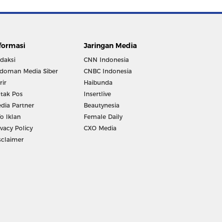
formasi
Jaringan Media
daksi
CNN Indonesia
doman Media Siber
CNBC Indonesia
rir
Haibunda
tak Pos
Insertlive
dia Partner
Beautynesia
fo Iklan
Female Daily
ivacy Policy
CXO Media
sclaimer