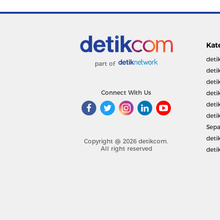
Kat
deti
part of
deti
deti
Connect With Us
deti
deti
deti
Sepa
deti
Copyright @ 2026 detikcom.
All right reserved
deti