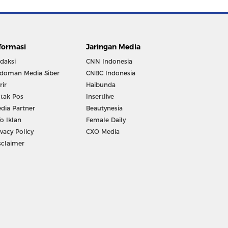
formasi
Jaringan Media
daksi
CNN Indonesia
doman Media Siber
CNBC Indonesia
rir
Haibunda
tak Pos
Insertlive
dia Partner
Beautynesia
fo Iklan
Female Daily
ivacy Policy
CXO Media
sclaimer