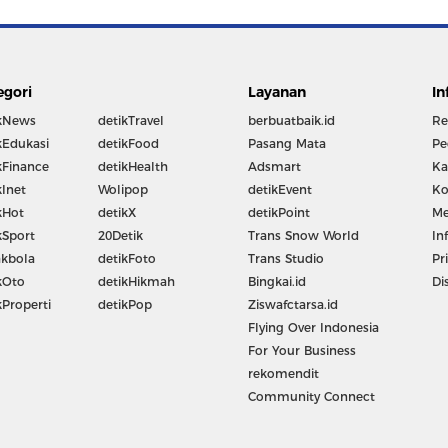
egori
Layanan
In
kNews
detikTravel
berbuatbaik.id
Re
kEdukasi
detikFood
Pasang Mata
Pe
kFinance
detikHealth
Adsmart
Ka
kInet
Wolipop
detikEvent
Ko
kHot
detikX
detikPoint
Me
kSport
20Detik
Trans Snow World
In
kbola
detikFoto
Trans Studio
Pr
kOto
detikHikmah
Bingkai.id
Di
kProperti
detikPop
Ziswafctarsa.id
Flying Over Indonesia
For Your Business
rekomendit
Community Connect