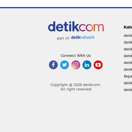
Kat
deti
part of
deti
deti
Connect With Us
deti
deti
deti
Sepa
deti
Copyright @ 2026 detikcom.
All right reserved
deti