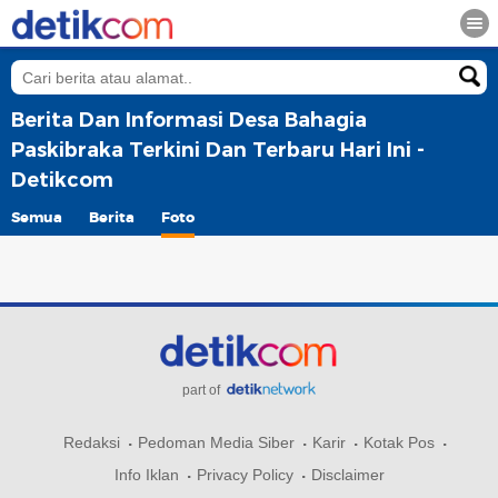
Berita Dan Informasi Desa Bahagia
Paskibraka Terkini Dan Terbaru Hari Ini -
Detikcom
Semua
Berita
Foto
part of
Redaksi
Pedoman Media Siber
Karir
Kotak Pos
Info Iklan
Privacy Policy
Disclaimer