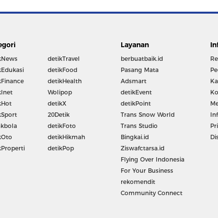
egori
Layanan
In
kNews
detikTravel
berbuatbaik.id
Re
kEdukasi
detikFood
Pasang Mata
Pe
kFinance
detikHealth
Adsmart
Ka
kInet
Wolipop
detikEvent
Ko
kHot
detikX
detikPoint
Me
kSport
20Detik
Trans Snow World
In
kbola
detikFoto
Trans Studio
Pr
kOto
detikHikmah
Bingkai.id
Di
kProperti
detikPop
Ziswafctarsa.id
Flying Over Indonesia
For Your Business
rekomendit
Community Connect