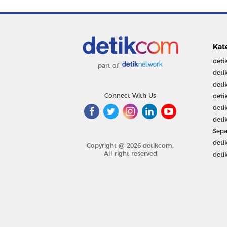
Kat
deti
part of
deti
deti
Connect With Us
deti
deti
deti
Sepa
deti
Copyright @ 2026 detikcom.
All right reserved
deti