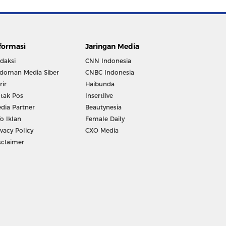
formasi
Jaringan Media
daksi
CNN Indonesia
doman Media Siber
CNBC Indonesia
rir
Haibunda
tak Pos
Insertlive
dia Partner
Beautynesia
fo Iklan
Female Daily
ivacy Policy
CXO Media
sclaimer