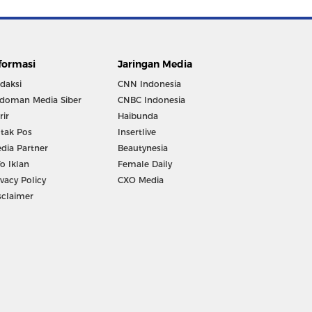
formasi
Jaringan Media
daksi
CNN Indonesia
doman Media Siber
CNBC Indonesia
rir
Haibunda
tak Pos
Insertlive
dia Partner
Beautynesia
fo Iklan
Female Daily
ivacy Policy
CXO Media
sclaimer