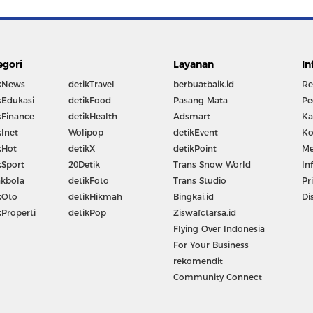
egori
Layanan
In
kNews
detikTravel
berbuatbaik.id
Re
kEdukasi
detikFood
Pasang Mata
Pe
kFinance
detikHealth
Adsmart
Ka
kInet
Wolipop
detikEvent
Ko
kHot
detikX
detikPoint
Me
kSport
20Detik
Trans Snow World
In
kbola
detikFoto
Trans Studio
Pr
kOto
detikHikmah
Bingkai.id
Di
kProperti
detikPop
Ziswafctarsa.id
Flying Over Indonesia
For Your Business
rekomendit
Community Connect