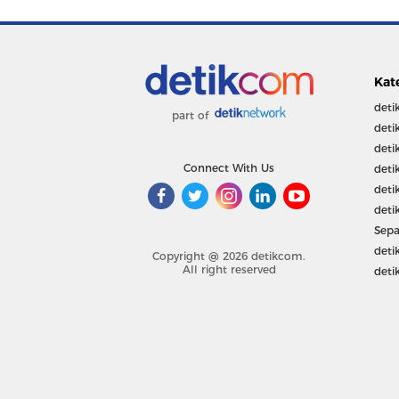
Kat
deti
part of
deti
deti
Connect With Us
deti
deti
deti
Sepa
deti
Copyright @ 2026 detikcom.
All right reserved
deti