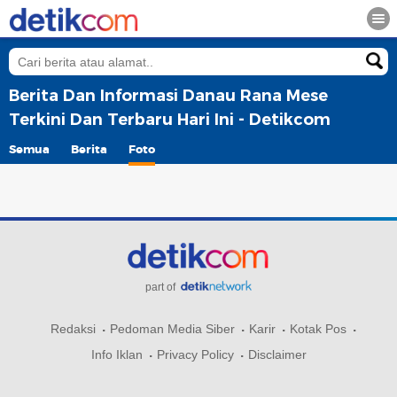
Berita Dan Informasi Danau Rana Mese
Terkini Dan Terbaru Hari Ini - Detikcom
Semua
Berita
Foto
part of
Redaksi
Pedoman Media Siber
Karir
Kotak Pos
Info Iklan
Privacy Policy
Disclaimer