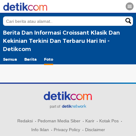
Berita Dan Informasi Croissant Klasik Dan
Kekinian Terkini Dan Terbaru Hari Ini -
Detikcom
Semua
Berita
Foto
part of
Redaksi
Pedoman Media Siber
Karir
Kotak Pos
Info Iklan
Privacy Policy
Disclaimer