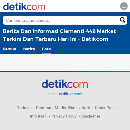
Berita Dan Informasi Clementi 448 Market
Terkini Dan Terbaru Hari Ini - Detikcom
Semua
Berita
Foto
part of
Redaksi
Pedoman Media Siber
Karir
Kotak Pos
Info Iklan
Privacy Policy
Disclaimer