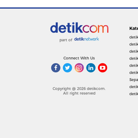
Kat
deti
part of
deti
deti
Connect With Us
deti
deti
deti
Sepa
deti
Copyright @ 2026 detikcom.
All right reserved
deti