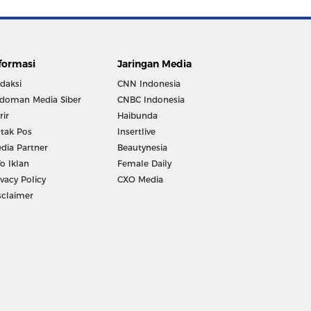
formasi
Jaringan Media
daksi
CNN Indonesia
doman Media Siber
CNBC Indonesia
rir
Haibunda
tak Pos
Insertlive
dia Partner
Beautynesia
fo Iklan
Female Daily
ivacy Policy
CXO Media
sclaimer