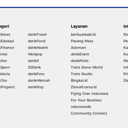
egori
Layanan
In
kNews
detikTravel
berbuatbaik.id
Re
kEdukasi
detikFood
Pasang Mata
Pe
kFinance
detikHealth
Adsmart
Ka
kInet
Wolipop
detikEvent
Ko
kHot
detikX
detikPoint
Me
kSport
20Detik
Trans Snow World
In
kbola
detikFoto
Trans Studio
Pr
kOto
detikHikmah
Bingkai.id
Di
kProperti
detikPop
Ziswafctarsa.id
Flying Over Indonesia
For Your Business
rekomendit
Community Connect