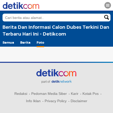
Berita Dan Informasi Calon Dubes Terkini Dan
Terbaru Hari Ini - Detikcom
Semua
Berita
Foto
part of
Redaksi
Pedoman Media Siber
Karir
Kotak Pos
Info Iklan
Privacy Policy
Disclaimer