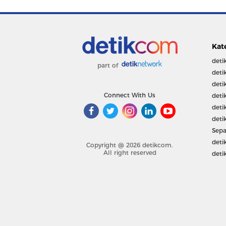
Kat
deti
part of
deti
deti
Connect With Us
deti
deti
deti
Sepa
deti
Copyright @ 2026 detikcom.
All right reserved
deti