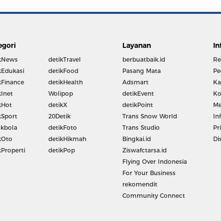
egori
Layanan
In
kNews
detikTravel
berbuatbaik.id
Re
kEdukasi
detikFood
Pasang Mata
Pe
kFinance
detikHealth
Adsmart
Ka
kInet
Wolipop
detikEvent
Ko
kHot
detikX
detikPoint
Me
kSport
20Detik
Trans Snow World
In
kbola
detikFoto
Trans Studio
Pr
kOto
detikHikmah
Bingkai.id
Di
kProperti
detikPop
Ziswafctarsa.id
Flying Over Indonesia
For Your Business
rekomendit
Community Connect