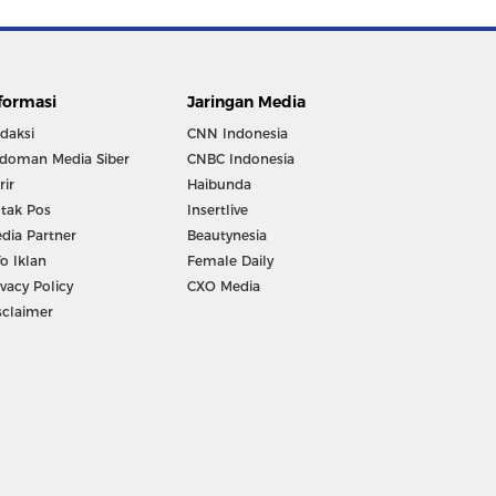
formasi
Jaringan Media
daksi
CNN Indonesia
doman Media Siber
CNBC Indonesia
rir
Haibunda
tak Pos
Insertlive
dia Partner
Beautynesia
fo Iklan
Female Daily
ivacy Policy
CXO Media
sclaimer