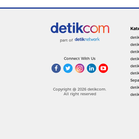
Kat
deti
part of
deti
deti
Connect With Us
deti
deti
deti
Sepa
deti
Copyright @ 2026 detikcom.
All right reserved
deti