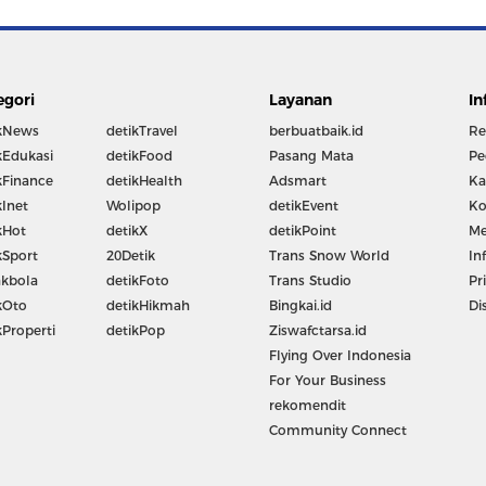
egori
Layanan
In
kNews
detikTravel
berbuatbaik.id
Re
kEdukasi
detikFood
Pasang Mata
Pe
kFinance
detikHealth
Adsmart
Ka
kInet
Wolipop
detikEvent
Ko
kHot
detikX
detikPoint
Me
kSport
20Detik
Trans Snow World
In
kbola
detikFoto
Trans Studio
Pr
kOto
detikHikmah
Bingkai.id
Di
kProperti
detikPop
Ziswafctarsa.id
Flying Over Indonesia
For Your Business
rekomendit
Community Connect