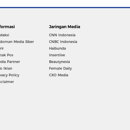
formasi
Jaringan Media
daksi
CNN Indonesia
doman Media Siber
CNBC Indonesia
rir
Haibunda
tak Pos
Insertlive
dia Partner
Beautynesia
fo Iklan
Female Daily
ivacy Policy
CXO Media
sclaimer