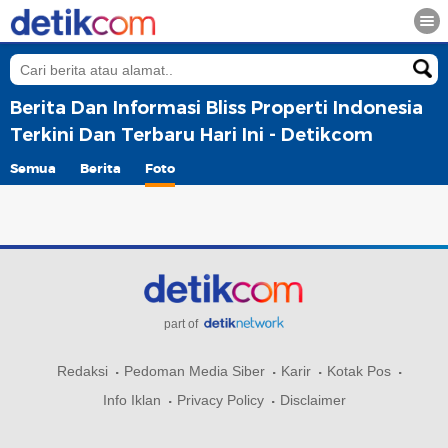
Berita Dan Informasi Bliss Properti Indonesia
Terkini Dan Terbaru Hari Ini - Detikcom
Semua
Berita
Foto
part of
Redaksi
Pedoman Media Siber
Karir
Kotak Pos
Info Iklan
Privacy Policy
Disclaimer