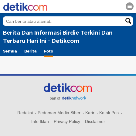
Berita Dan Informasi Birdie Terkini Dan
Terbaru Hari Ini - Detikcom
Semua
Berita
Foto
part of
Redaksi
Pedoman Media Siber
Karir
Kotak Pos
Info Iklan
Privacy Policy
Disclaimer