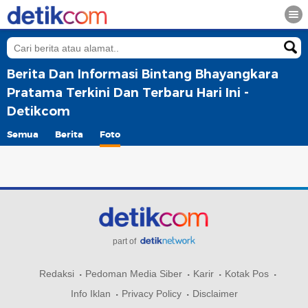
Berita Dan Informasi Bintang Bhayangkara
Pratama Terkini Dan Terbaru Hari Ini -
Detikcom
Semua
Berita
Foto
part of
Redaksi
Pedoman Media Siber
Karir
Kotak Pos
Info Iklan
Privacy Policy
Disclaimer