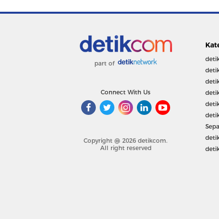
Kat
deti
part of
deti
deti
Connect With Us
deti
deti
deti
Sepa
deti
Copyright @ 2026 detikcom.
All right reserved
deti