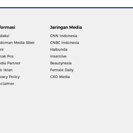
formasi
Jaringan Media
daksi
CNN Indonesia
doman Media Siber
CNBC Indonesia
rir
Haibunda
tak Pos
Insertlive
dia Partner
Beautynesia
fo Iklan
Female Daily
ivacy Policy
CXO Media
sclaimer