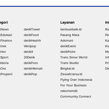
egori
Layanan
In
kNews
detikTravel
berbuatbaik.id
Re
kEdukasi
detikFood
Pasang Mata
Pe
kFinance
detikHealth
Adsmart
Ka
kInet
Wolipop
detikEvent
Ko
kHot
detikX
detikPoint
Me
kSport
20Detik
Trans Snow World
In
kbola
detikFoto
Trans Studio
Pr
kOto
detikHikmah
Bingkai.id
Di
kProperti
detikPop
Ziswafctarsa.id
Flying Over Indonesia
For Your Business
rekomendit
Community Connect