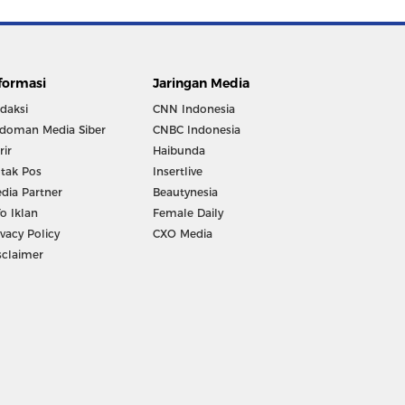
formasi
Jaringan Media
daksi
CNN Indonesia
doman Media Siber
CNBC Indonesia
rir
Haibunda
tak Pos
Insertlive
dia Partner
Beautynesia
fo Iklan
Female Daily
ivacy Policy
CXO Media
sclaimer