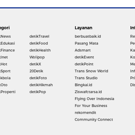
egori
Layanan
In
kNews
detikTravel
berbuatbaik.id
Re
kEdukasi
detikFood
Pasang Mata
Pe
kFinance
detikHealth
Adsmart
Ka
kInet
Wolipop
detikEvent
Ko
kHot
detikX
detikPoint
Me
kSport
20Detik
Trans Snow World
In
kbola
detikFoto
Trans Studio
Pr
kOto
detikHikmah
Bingkai.id
Di
kProperti
detikPop
Ziswafctarsa.id
Flying Over Indonesia
For Your Business
rekomendit
Community Connect